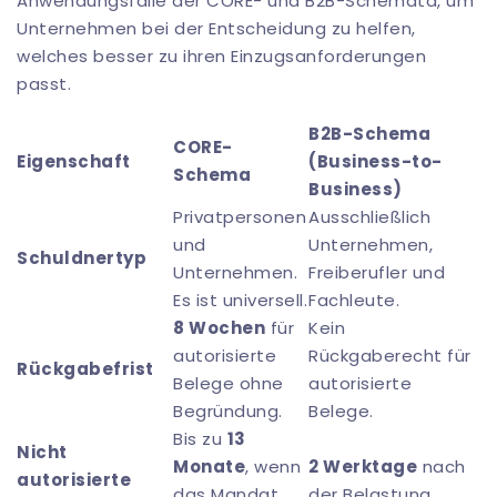
Anwendungsfälle der CORE- und B2B-Schemata, um
Unternehmen bei der Entscheidung zu helfen,
welches besser zu ihren Einzugsanforderungen
passt.
B2B-Schema
CORE-
Eigenschaft
(Business-to-
Schema
Business)
Privatpersonen
Ausschließlich
und
Unternehmen,
Schuldnertyp
Unternehmen.
Freiberufler und
Es ist universell.
Fachleute.
8 Wochen
für
Kein
autorisierte
Rückgaberecht für
Rückgabefrist
Belege ohne
autorisierte
Begründung.
Belege.
Bis zu
13
Nicht
Monate
, wenn
2 Werktage
nach
autorisierte
das Mandat
der Belastung.