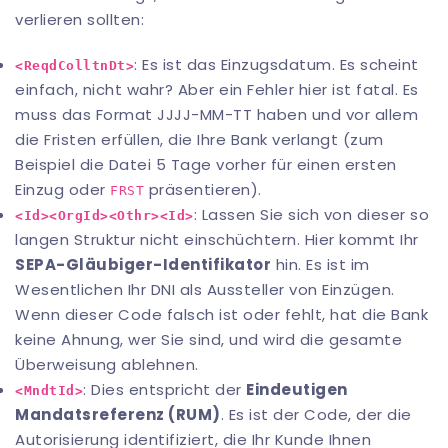
verlieren sollten:
: Es ist das Einzugsdatum. Es scheint
<ReqdColltnDt>
einfach, nicht wahr? Aber ein Fehler hier ist fatal. Es
muss das Format JJJJ-MM-TT haben und vor allem
die Fristen erfüllen, die Ihre Bank verlangt (zum
Beispiel die Datei 5 Tage vorher für einen ersten
Einzug oder
präsentieren).
FRST
: Lassen Sie sich von dieser so
<Id><OrgId><Othr><Id>
langen Struktur nicht einschüchtern. Hier kommt Ihr
SEPA-Gläubiger-Identifikator
hin. Es ist im
Wesentlichen Ihr DNI als Aussteller von Einzügen.
Wenn dieser Code falsch ist oder fehlt, hat die Bank
keine Ahnung, wer Sie sind, und wird die gesamte
Überweisung ablehnen.
: Dies entspricht der
Eindeutigen
<MndtId>
Mandatsreferenz (RUM)
. Es ist der Code, der die
Autorisierung identifiziert, die Ihr Kunde Ihnen