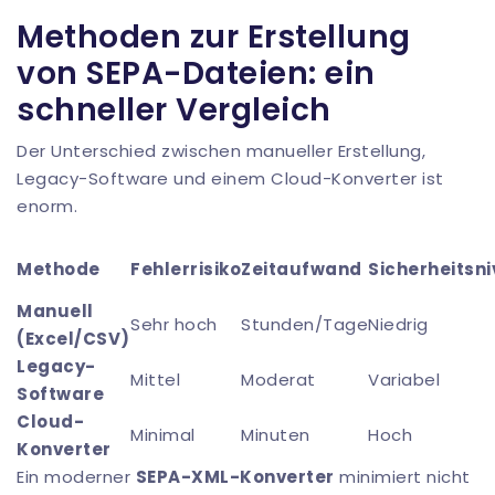
Methoden zur Erstellung
von SEPA-Dateien: ein
schneller Vergleich
Der Unterschied zwischen manueller Erstellung,
Legacy-Software und einem Cloud-Konverter ist
enorm.
Methode
Fehlerrisiko
Zeitaufwand
Sicherheitsn
Manuell
Sehr hoch
Stunden/Tage
Niedrig
(Excel/CSV)
Legacy-
Mittel
Moderat
Variabel
Software
Cloud-
Minimal
Minuten
Hoch
Konverter
Ein moderner
SEPA-XML-Konverter
minimiert nicht