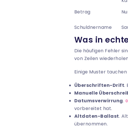
Ka
Betrag
Nu
Schuldnername
Sa
Was in echt
Die häufigen Fehler si
von Zeilen wiederholen
Einige Muster tauchen
Überschriften-Drift
.
Manuelle Überschre
Datumsverwirrung
.
0
vorbereitet hat.
Altdaten-Ballast
. A
übernommen.