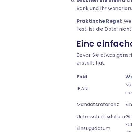
Mischen Sie niemals
Bank und Ihr Generieru
Praktische Regel:
Wen
liest, ist die Datei nic
Eine einfach
Bevor Sie etwas generie
erstellt hat.
Feld
Wa
Nu
IBAN
si
Mandatsreferenz
Ei
Unterschriftsdatum
Gl
Zu
Einzugsdatum