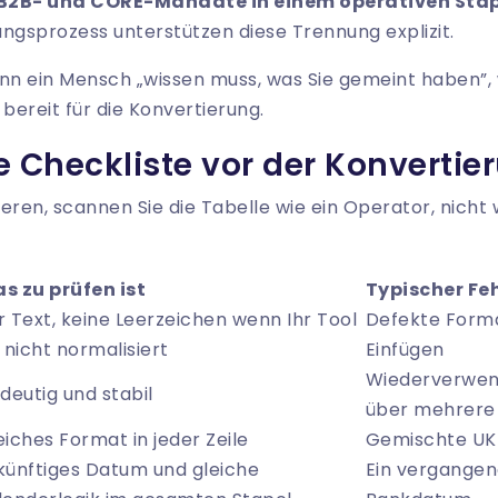
 B2B- und CORE-Mandate in einem operativen Sta
ngsprozess unterstützen diese Trennung explizit.
n ein Mensch „wissen muss, was Sie gemeint haben”, 
ht bereit für die Konvertierung.
e Checkliste vor der Konvertie
ren, scannen Sie die Tabelle wie ein Operator, nicht w
s zu prüfen ist
Typischer F
r Text, keine Leerzeichen wenn Ihr Tool
Defekte Form
e nicht normalisiert
Einfügen
Wiederverwen
ndeutig und stabil
über mehrere
eiches Format in jeder Zeile
Gemischte UK
künftiges Datum und gleiche
Ein vergangen