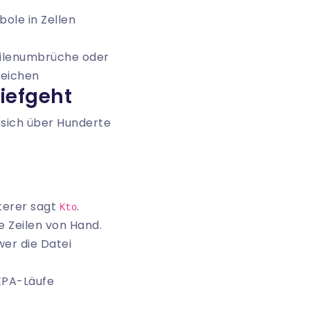
le in Zellen
eilenumbrüche oder
zeichen
iefgeht
e sich über Hunderte
iterer sagt
.
Kto
 Zeilen von Hand.
er die Datei
EPA-Läufe