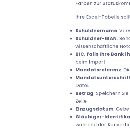
Farben zur Statuskomm
Ihre Excel-Tabelle sol
Schuldnername
. Ver
Schuldner-IBAN
. Beh
wissenschaftliche Not
BIC, falls Ihre Bank 
beim Import.
Mandatsreferenz
. D
Mandatsunterschri
Datei.
Betrag
. Speichern Si
Zelle.
Einzugsdatum
. Geben
Gläubiger-Identifik
während der Konvertier