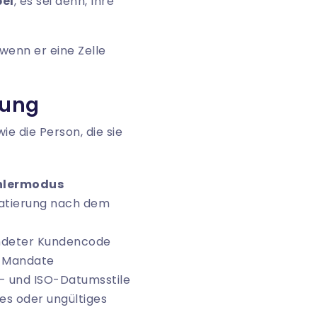
pel
, es sei denn, Ihre
wenn er eine Zelle
rung
ie die Person, die sie
ehlermodus
atierung nach dem
deter Kundencode
 Mandate
- und ISO-Datumsstile
es oder ungültiges