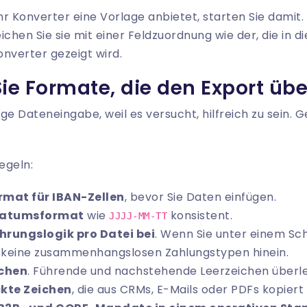
r Konverter eine Vorlage anbietet, starten Sie damit.
ichen Sie sie mit einer Feldzuordnung wie der, die in 
onverter
gezeigt wird.
e Formate, die den Export üb
ge Dateneingabe, weil es versucht, hilfreich zu sein. 
egeln:
rmat für IBAN-Zellen
, bevor Sie Daten einfügen.
Datumsformat
wie
konsistent.
JJJJ-MM-TT
hrungslogik pro Datei bei
. Wenn Sie unter einem S
e keine zusammenhangslosen Zahlungstypen hinein.
ichen
. Führende und nachstehende Leerzeichen überle
ckte Zeichen
, die aus CRMs, E-Mails oder PDFs kopiert