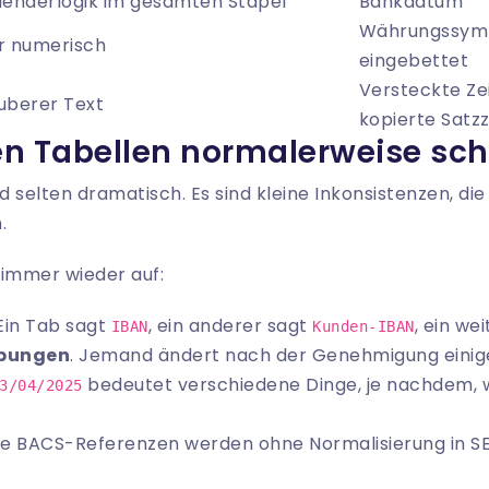
lenderlogik im gesamten Stapel
Bankdatum
Währungssymbo
r numerisch
eingebettet
Versteckte Z
uberer Text
kopierte Satz
en Tabellen normalerweise sch
nd selten dramatisch. Es sind kleine Inkonsistenzen, di
.
 immer wieder auf:
 Ein Tab sagt
, ein anderer sagt
, ein we
IBAN
Kunden-IBAN
ibungen
. Jemand ändert nach der Genehmigung einige
bedeutet verschiedene Dinge, je nachdem, w
3/04/2025
lte BACS-Referenzen werden ohne Normalisierung in S