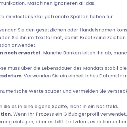
unikation. Maschinen ignorieren all das.
lte mindestens klar getrennte Spalten haben für:
wenden Sie den gesetzlichen oder Handelsnamen kons
alten Sie ihn im Textformat, damit Excel keine Zeiche
ation anwendet.
ihn noch erwartet
. Manche Banken leiten ihn ab, man
iese muss über die Lebensdauer des Mandats stabil ble
ftsdatum
. Verwenden Sie ein einheitliches Datumsfo
e numerische Werte sauber und vermeiden Sie verstec
 Sie es in eine eigene Spalte, nicht in ein Notizfeld.
ation
. Wenn Ihr Prozess ein Gläubigerprofil verwendet
ung einfügen, aber es hilft trotzdem, es dokumentier