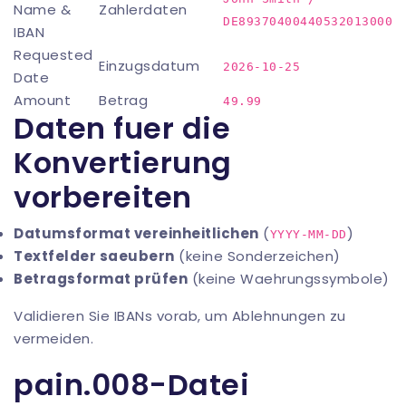
Name &
Zahlerdaten
DE89370400440532013000
IBAN
Requested
Einzugsdatum
2026-10-25
Date
Amount
Betrag
49.99
Daten fuer die
Konvertierung
vorbereiten
Datumsformat vereinheitlichen
(
)
YYYY-MM-DD
Textfelder saeubern
(keine Sonderzeichen)
Betragsformat prüfen
(keine Waehrungssymbole)
Validieren Sie IBANs vorab, um Ablehnungen zu
vermeiden.
pain.008-Datei