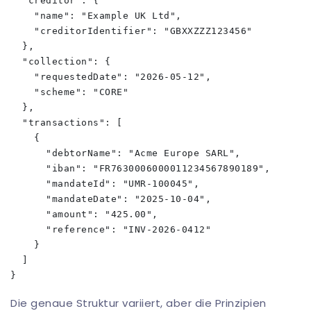
  "creditor": {

    "name": "Example UK Ltd",

    "creditorIdentifier": "GBXXZZZ123456"

  },

  "collection": {

    "requestedDate": "2026-05-12",

    "scheme": "CORE"

  },

  "transactions": [

    {

      "debtorName": "Acme Europe SARL",

      "iban": "FR7630006000011234567890189",

      "mandateId": "UMR-100045",

      "mandateDate": "2025-10-04",

      "amount": "425.00",

      "reference": "INV-2026-0412"

    }

  ]

Die genaue Struktur variiert, aber die Prinzipien