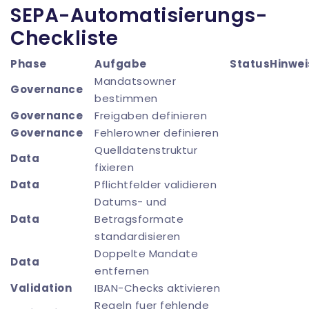
SEPA-Automatisierungs-
Checkliste
Phase
Aufgabe
Status
Hinwei
Mandatsowner
Governance
bestimmen
Governance
Freigaben definieren
Governance
Fehlerowner definieren
Quelldatenstruktur
Data
fixieren
Data
Pflichtfelder validieren
Datums- und
Data
Betragsformate
standardisieren
Doppelte Mandate
Data
entfernen
Validation
IBAN-Checks aktivieren
Regeln fuer fehlende