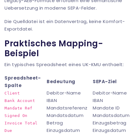
Legacy-AEB-Formate erfordern eine semantische
Uebersetzung in moderne SEPA-Felder.
Die Quelldatei ist ein Datenvertrag, keine Komfort-
Exportdatei.
Praktisches Mapping-
Beispiel
Ein typisches Spreadsheet eines UK-KMU enthaelt:
Spreadsheet-
Bedeutung
SEPA-Ziel
Spalte
Debitor-Name
Debitor-Name
Client
IBAN
IBAN
Bank Account
Mandatsreferenz
Mandate ID
Mandate Ref
Mandatsdatum
Mandatsdatum
Signed On
Betrag
Einzugsbetrag
Invoice Total
Einzugsdatum
Einzugsdatum
Due