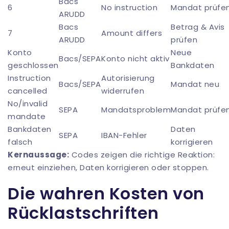
Bacs
6
No instruction
Mandat prüfe
ARUDD
Bacs
Betrag & Avis
7
Amount differs
ARUDD
prüfen
Konto
Neue
Bacs/SEPA
Konto nicht aktiv
geschlossen
Bankdaten
Instruction
Autorisierung
Bacs/SEPA
Mandat neu
cancelled
widerrufen
No/invalid
SEPA
Mandatsproblem
Mandat prüfe
mandate
Bankdaten
Daten
SEPA
IBAN-Fehler
falsch
korrigieren
Kernaussage:
Codes zeigen die richtige Reaktion:
erneut einziehen, Daten korrigieren oder stoppen.
Die wahren Kosten von
Rücklastschriften