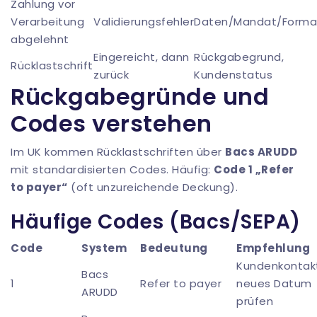
Zahlung vor
Verarbeitung
Validierungsfehler
Daten/Mandat/Forma
abgelehnt
Eingereicht, dann
Rückgabegrund,
Rücklastschrift
zurück
Kundenstatus
Rückgabegründe und
Codes verstehen
Im UK kommen Rücklastschriften über
Bacs ARUDD
mit standardisierten Codes. Häufig:
Code 1 „Refer
to payer“
(oft unzureichende Deckung).
Häufige Codes (Bacs/SEPA)
Code
System
Bedeutung
Empfehlung
Kundenkontak
Bacs
1
Refer to payer
neues Datum
ARUDD
prüfen