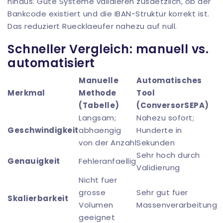
hinaus. Gute Systeme validieren zusaetzlich, ob der
Bankcode existiert und die IBAN-Struktur korrekt ist.
Das reduziert Ruecklaeufer nahezu auf null.
Schneller Vergleich: manuell vs.
automatisiert
Manuelle
Automatisches
Merkmal
Methode
Tool
(Tabelle)
(
ConversorSEPA
)
Langsam;
Nahezu sofort;
Geschwindigkeit
abhaengig
Hunderte in
von der Anzahl
Sekunden
Sehr hoch durch
Genauigkeit
Fehleranfaellig
Validierung
Nicht fuer
grosse
Sehr gut fuer
Skalierbarkeit
Volumen
Massenverarbeitung
geeignet