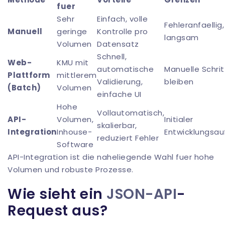
fuer
Sehr
Einfach, volle
Fehleranfaellig,
Manuell
geringe
Kontrolle pro
langsam
Volumen
Datensatz
Schnell,
Web-
KMU mit
automatische
Manuelle Schri
Plattform
mittlerem
Validierung,
bleiben
(Batch)
Volumen
einfache UI
Hohe
Vollautomatisch,
API-
Volumen,
Initialer
skalierbar,
Integration
Inhouse-
Entwicklungsa
reduziert Fehler
Software
API-Integration
ist die naheliegende Wahl fuer hohe
Volumen und robuste Prozesse.
Wie sieht ein
JSON-API
-
Request aus?