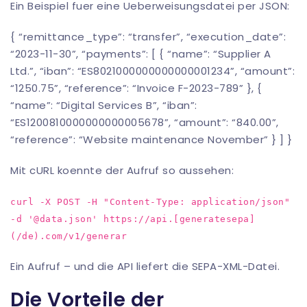
Ein Beispiel fuer eine Ueberweisungsdatei per JSON:
{ “remittance_type”: “transfer”, “execution_date”:
“2023-11-30”, “payments”: [ { “name”: “Supplier A
Ltd.”, “iban”: “ES8021000000000000001234”, “amount”:
“1250.75”, “reference”: “Invoice F-2023-789” }, {
“name”: “Digital Services B”, “iban”:
“ES1200810000000000005678”, “amount”: “840.00”,
“reference”: “Website maintenance November” } ] }
Mit cURL koennte der Aufruf so aussehen:
curl -X POST -H "Content-Type: application/json"
-d '@data.json' https://api.[generatesepa]
(/de).com/v1/generar
Ein Aufruf – und die API liefert die SEPA-XML-Datei.
Die Vorteile der