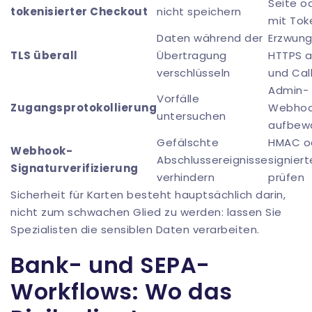
Seite o
tokenisierter Checkout
nicht speichern
mit Tok
Daten während der
Erzwun
TLS überall
Übertragung
HTTPS a
verschlüsseln
und Cal
Admin-
Vorfälle
Zugangsprotokollierung
Webhoo
untersuchen
aufbew
Gefälschte
HMAC o
Webhook-
Abschlussereignisse
signier
Signaturverifizierung
verhindern
prüfen
Sicherheit für Karten besteht hauptsächlich darin,
nicht zum schwachen Glied zu werden: lassen Sie
Spezialisten die sensiblen Daten verarbeiten.
Bank- und SEPA-
Workflows: Wo das