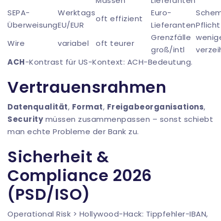
Massen
Lieferanten
SEPA-
Werktags
Euro-
Sche
oft effizient
Überweisung
EU/EUR
Lieferanten
Pflicht
Grenzfälle
wenig
Wire
variabel
oft teurer
groß/intl
verze
ACH
-Kontrast für US-Kontext:
ACH-Bedeutung
.
Vertrauensrahmen
Datenqualität
,
Format
,
Freigabeorganisations
,
Security
müssen zusammenpassen – sonst schiebt
man echte Probleme der Bank zu.
Sicherheit &
Compliance 2026
(PSD/ISO)
Operational Risk > Hollywood-Hack: Tippfehler-IBAN,