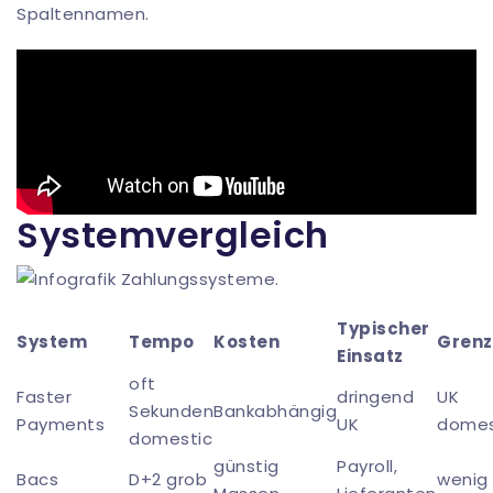
Spaltennamen.
Systemvergleich
Typischer
System
Tempo
Kosten
Grenz
Einsatz
oft
Faster
dringend
UK
Sekunden
Bankabhängig
Payments
UK
domes
domestic
günstig
Payroll,
Bacs
D+2 grob
wenig 