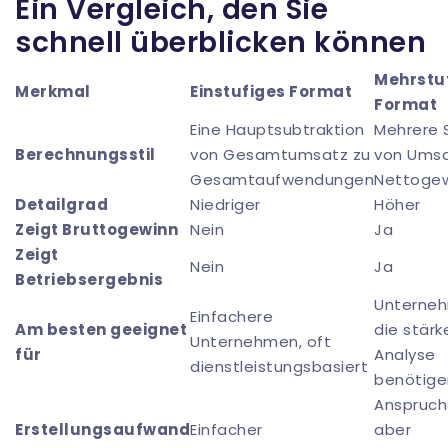
Ein Vergleich, den Sie
schnell überblicken können
Mehrstu
Merkmal
Einstufiges Format
Format
Eine Hauptsubtraktion
Mehrere 
Berechnungsstil
von Gesamtumsatz zu
von Umsa
Gesamtaufwendungen
Nettoge
Detailgrad
Niedriger
Höher
Zeigt Bruttogewinn
Nein
Ja
Zeigt
Nein
Ja
Betriebsergebnis
Unterne
Einfachere
Am besten geeignet
die stärk
Unternehmen, oft
für
Analyse
dienstleistungsbasiert
benötige
Anspruchs
Erstellungsaufwand
Einfacher
aber